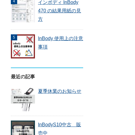
インボディ InBody
470 の結果用紙の見
方
InBody 使用上の注意
事項
最近の記事
夏季休業のお知らせ
InBodyS10中古 販
売中