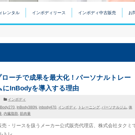
ィレンタル
インボディリース
インボディ中古販売
お
プローチで成果を最大化！パーソナルトレー
にInBodyを導入する理由
日
インボディ
nBody270
,
InBody380N
,
inbody470
,
インボディ
,
トレーニング
,
パーソナルジム
,
体
量
,
内臓脂肪
,
筋肉量
販売・リースを扱うメーカー公式販売代理店、株式会社タクミ
レ ...