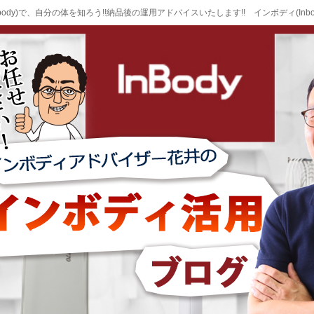
body)で、自分の体を知ろう!!納品後の運用アドバイスいたします!! インボディ(Inb