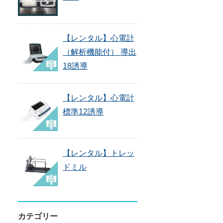
【レンタル】心電計
（解析機能付） 導出
18誘導
【レンタル】心電計
標準12誘導
【レンタル】トレッ
ドミル
カテゴリー