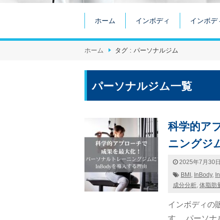
ホーム
インボディ
インボデ
ホーム
タグ : パーソナルジム
パーソナルジム一覧
科学的ア
ニングジム
2025年7月30
BMI
,
InBody
,
I
成分分析
,
体脂肪
インボディの
す。 パーソナルト