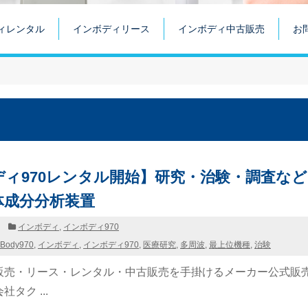
ィレンタル
インボディリース
インボディ中古販売
お
ディ970レンタル開始】研究・治験・調査など
体成分分析装置
日
インボディ
,
インボディ970
nBody970
,
インボディ
,
インボディ970
,
医療研究
,
多周波
,
最上位機種
,
治験
販売・リース・レンタル・中古販売を手掛けるメーカー公式販
タク ...