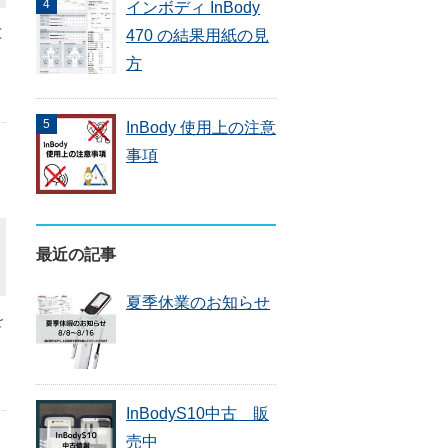
インボディ InBody
と
470 の結果用紙の見
方
InBody 使用上の注意
事項
最近の記事
夏季休業のお知らせ
を
InBodyS10中古 販
売中