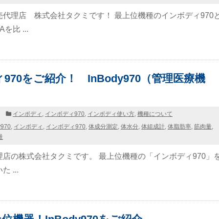
代理店 株式会社タクミです！ 最上位機種のインボディ970
比 ...
970をご紹介！ InBody970（管理医療機
日
インボディ
,
インボディ970
,
インボディ使い方
,
機種について
y970
,
インボディ
,
インボディ970
,
体成分測定
,
体水分
,
体組成計
,
体脂肪率
,
筋肉量
,
量
店の株式会社タクミです。 最上位機種の「インボディ970」
 ...