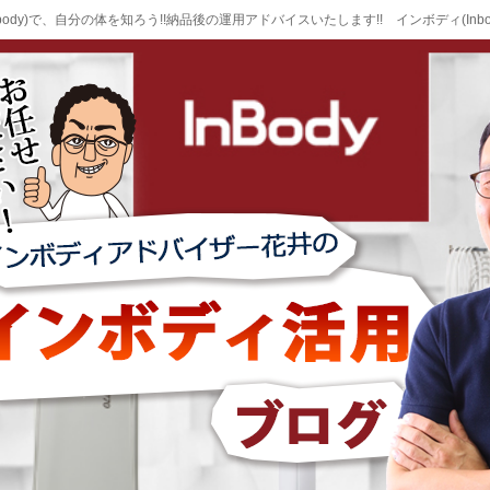
body)で、自分の体を知ろう!!納品後の運用アドバイスいたします!! インボディ(Inb