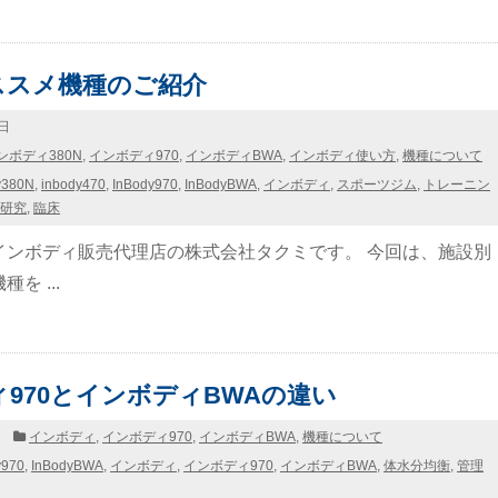
ススメ機種のご紹介
0日
ンボディ380N
,
インボディ970
,
インボディBWA
,
インボディ使い方
,
機種について
y380N
,
inbody470
,
InBody970
,
InBodyBWA
,
インボディ
,
スポーツジム
,
トレーニン
研究
,
臨床
インボディ販売代理店の株式会社タクミです。 今回は、施設別
を ...
970とインボディBWAの違い
日
インボディ
,
インボディ970
,
インボディBWA
,
機種について
y970
,
InBodyBWA
,
インボディ
,
インボディ970
,
インボディBWA
,
体水分均衡
,
管理