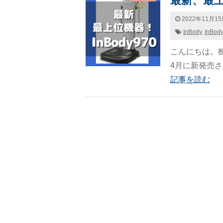
最新、最上
2022年11月1
InBody
,
InBod
こんにちは。株
4月に新発売され 
記事を読む