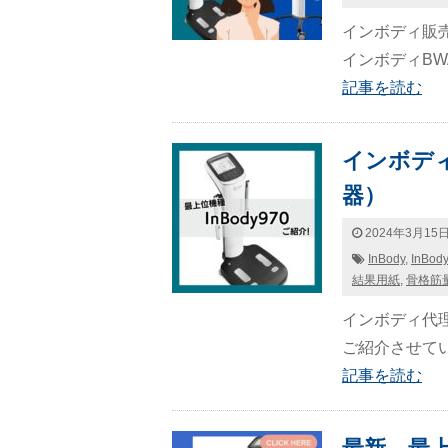
インボディ販売
インボディBWAを
記事を読む
インボディ
器）
2024年3月15
InBody
,
InBod
結果用紙
,
骨格筋
インボディ代理
ご紹介させていた
記事を読む