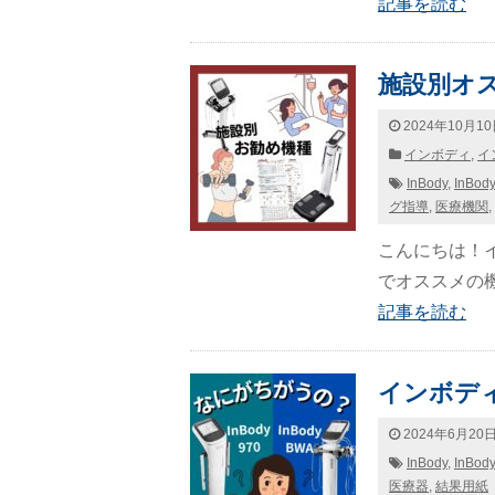
記事を読む
施設別オ
2024年10月1
インボディ
,
イ
InBody
,
InBod
グ指導
,
医療機関
,
こんにちは！
でオススメの機種
記事を読む
インボディ
2024年6月20
InBody
,
InBod
医療器
,
結果用紙