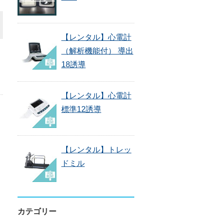
【レンタル】心電計
（解析機能付） 導出
18誘導
【レンタル】心電計
標準12誘導
【レンタル】トレッ
ドミル
カテゴリー