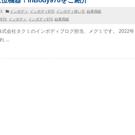
位機器！InBody970をご紹介
5日
インボディ
,
インボディ970
,
インボディ使い方
,
結果用紙
y970
,
インボディ
,
インボディ970
,
結果用紙
式会社タクミのインボディブログ担当、メグミです。 2022年
...