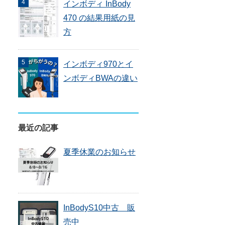
インボディ InBody
470 の結果用紙の見
方
インボディ970とイ
ンボディBWAの違い
最近の記事
夏季休業のお知らせ
InBodyS10中古 販
売中