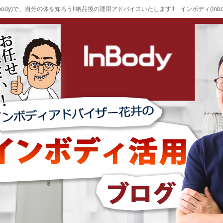
body)で、自分の体を知ろう!!納品後の運用アドバイスいたします!! インボディ(Inb