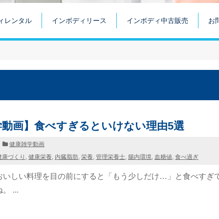
ィレンタル
インボディリース
インボディ中古販売
お
学動画】食べすぎるといけない理由5選
健康雑学動画
健康づくり
,
健康栄養
,
内臓脂肪
,
栄養
,
管理栄養士
,
腸内環境
,
血糖値
,
食べ過ぎ
おいしい料理を目の前にすると「もう少しだけ…」と食べすぎ
 ...