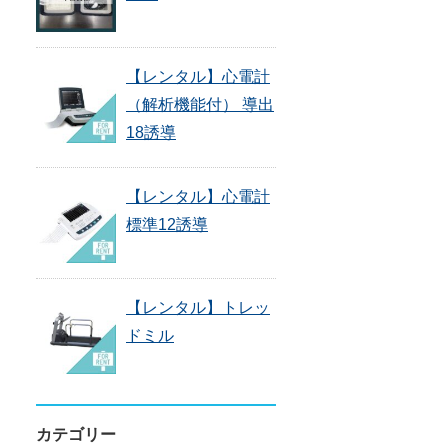
【レンタル】心電計
（解析機能付） 導出
18誘導
【レンタル】心電計
標準12誘導
【レンタル】トレッ
ドミル
カテゴリー