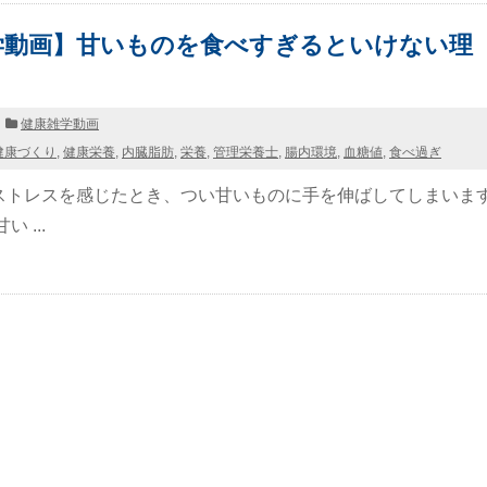
学動画】甘いものを食べすぎるといけない理
健康雑学動画
健康づくり
,
健康栄養
,
内臓脂肪
,
栄養
,
管理栄養士
,
腸内環境
,
血糖値
,
食べ過ぎ
ストレスを感じたとき、つい甘いものに手を伸ばしてしまいま
 ...