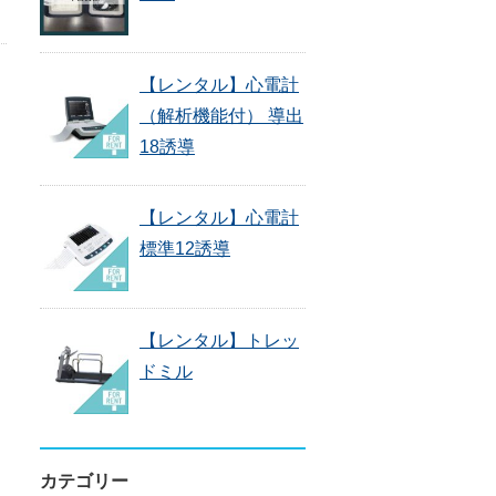
【レンタル】心電計
（解析機能付） 導出
18誘導
【レンタル】心電計
標準12誘導
【レンタル】トレッ
ドミル
カテゴリー