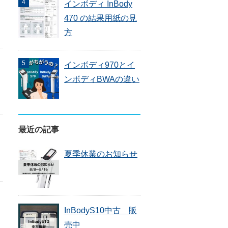
インボディ InBody
470 の結果用紙の見
方
インボディ970とイ
ンボディBWAの違い
最近の記事
夏季休業のお知らせ
InBodyS10中古 販
売中