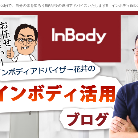
body)で、自分の体を知ろう!!納品後の運用アドバイスいたします!! インボディ(Inb