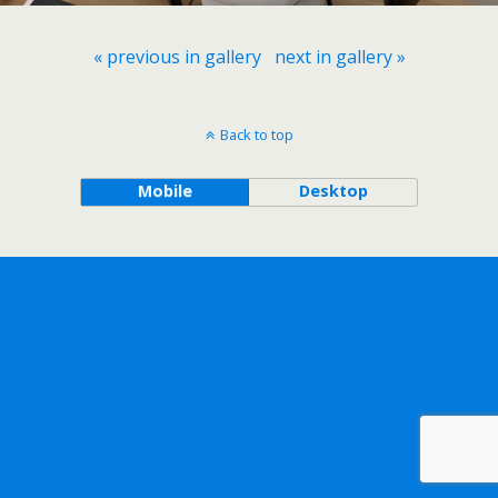
« previous in gallery
next in gallery »
Back to top
Mobile
Desktop